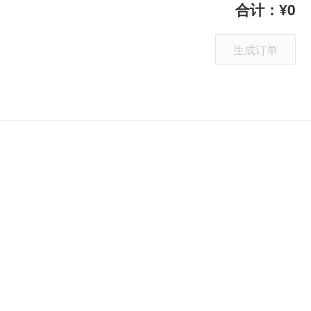
合计：
0
生成订单