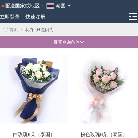
配送国家或地区：
泰国
立即登录
快速注册
首页
/
花卉+只是因为
展开查询条件
白玫瑰6朵（泰国）
粉色玫瑰6朵（泰国）