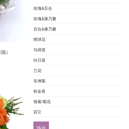
玫瑰&百合
玫瑰&康乃馨
百合&康乃馨
绣球花
马蹄莲
泰国）
向日葵
兰花
非洲菊
郁金香
雏菊/菊花
其它
场合