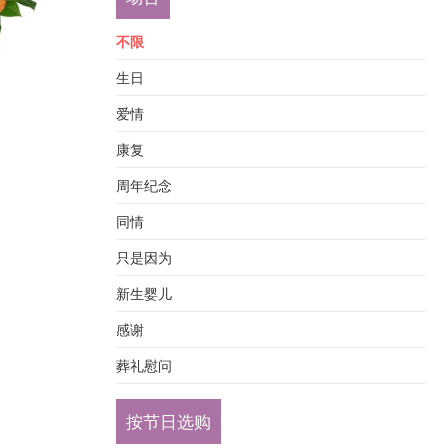
不限
生日
爱情
康复
周年纪念
同情
只是因为
新生婴儿
感谢
葬礼慰问
按节日选购