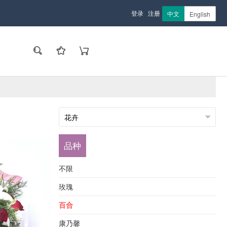
登录
注册
中文
English
品种
不限
玫瑰
百合
康乃馨