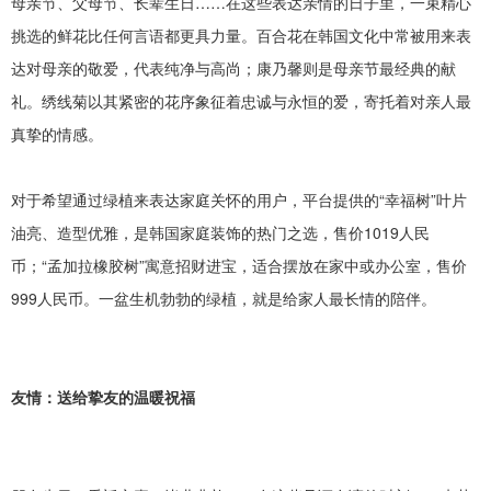
母亲节、父母节、长辈生日
……在这些表达亲情的日子里，一束精心
挑选的鲜花比任何言语都更具力量。百合花在韩国文化中常被用来表
达对母亲的敬爱，代表纯净与高尚；康乃馨则是母亲节最经典的献
礼。绣线菊以其紧密的花序象征着忠诚与永恒的爱，寄托着对亲人最
真挚的情感。
对于希望通过绿植来表达家庭关怀的用户，平台提供的
“幸福树”叶片
油亮、造型优雅，是韩国家庭装饰的热门之选，售价1019
人民
币
；
“孟加拉橡胶树”寓意招财进宝，适合摆放在家中或办公室，售价
999
人民币。一盆生机勃勃的绿植，就是给家人最长情的陪伴。
友情：送给挚友的温暖祝福