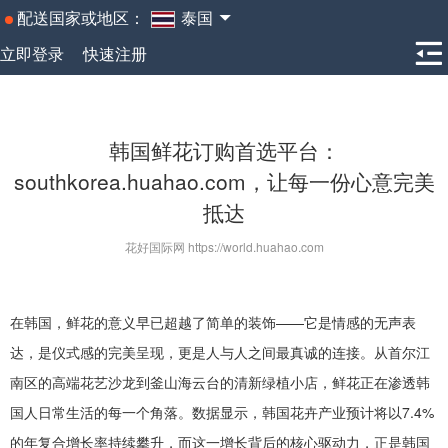
配送国家或地区：
泰国
立即登录
快速注册
韩国鲜花订购首选平台：
southkorea.huahao.com，让每一份心意完美
抵达
花好国际网 https://world.huahao.com
在韩国，鲜花的意义早已超越了简单的装饰
——它是情感的无声表
达，是仪式感的完美呈现，更是人与人之间最真诚的连接。从首尔江
南区的高端花艺沙龙到釜山海云台的清新绿植小店，鲜花正在渗透韩
国人日常生活的每一个角落。数据显示，韩国花卉产业预计将以7.4%
的年复合增长率持续攀升，而这一增长背后的核心驱动力，正是韩国