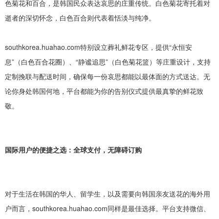
色菊花和百合，是韩国民众表达哀思的庄重传统。白色菊花寄托着对
逝者的深切怀念，白色百合则代表着恬淡与纯净。
southkorea.huahao.com特别设立葬礼鲜花专区，提供“永恒安
息”（白色百合花圈）、“静谧追思”（白色菊花篮）等庄重设计，支持
定制挽联与配送时间，确保每一份哀思都能以最体面的方式送达。无
论你身处韩国何地，平台都能为你的告别仪式提供最真挚的鲜花致
敬。
国际用户的便捷之选：全球支付，无障碍订购
对于生活在韩国的华人、留学生，以及需要向韩国亲友送花的海外用
户而言，
southkorea.huahao.com同样是最佳选择。平台支持微信、