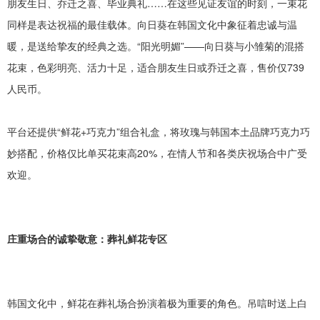
朋友生日、乔迁之喜、毕业典礼
……在这些见证友谊的时刻，一束花
同样是表达祝福的最佳载体。向日葵在韩国文化中象征着忠诚与温
暖，是送给挚友的经典之选。“阳光明媚”——向日葵与小雏菊的混搭
花束，色彩明亮、活力十足，适合朋友生日或乔迁之喜，售价仅739
人民币。
平台还提供
“鲜花+巧克力”组合礼盒，将玫瑰与韩国本土品牌巧克力巧
妙搭配，价格仅比单买花束高20%，在情人节和各类庆祝场合中广受
欢迎。
庄重场合的诚挚敬意：葬礼鲜花专区
韩国文化中，鲜花在葬礼场合扮演着极为重要的角色。吊唁时送上白