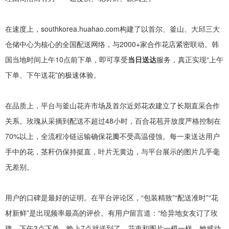
在速度上，
southkorea.huahao.com构建了以首尔、釜山、大邱三大
仓储中心为核心的全国配送网络，与2000+家合作花店紧密联动。韩
国当地时间上午10点前下单，即可享受
当日送达
服务，真正实现
“上午
下单、下午送花”的极速体验。
在品质上，平台与釜山花卉市场及首尔近郊花农建立了长期直采合作
关系。玫瑰从采摘到配送不超过
48小时，百合花苞开放度严格控制在
70%以上，全流程冷链运输确保花瓣不受高温侵蚀。每一束送达用户
手中的花，茎秆仍保持挺直，叶片无黄边，与平台展示的图片几乎毫
无差别。
用户的口碑是最好的证明。在平台评论区，
“包装精致”“配送准时”“花
材新鲜”是出现频率最高的评价。有用户留言道：“给异地女友订了玫
瑰，下午3点下单，晚上7点就送到了，花束和图片一模一样，她感动