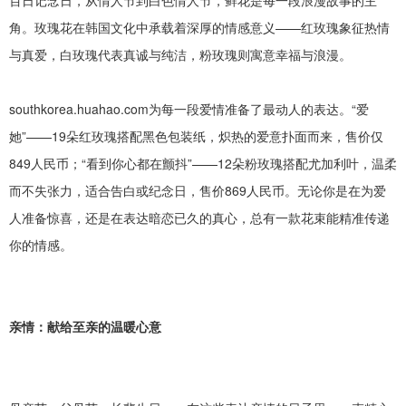
百日记念日，从情人节到白色情人节，鲜花是每一段浪漫故事的主
角。玫瑰花在韩国文化中承载着深厚的情感意义
——红玫瑰象征热情
与真爱，白玫瑰代表真诚与纯洁，粉玫瑰则寓意幸福与浪漫。
southkorea.huahao.com为每一段爱情准备了最动人的表达。“爱
她”——19朵红玫瑰搭配黑色包装纸，炽热的爱意扑面而来，售价仅
849人民币
；
“看到你心都在颤抖”——12朵粉玫瑰搭配尤加利叶，温柔
而不失张力，适合告白或纪念日，售价869
人民币。无论你是在为爱
人准备惊喜，还是在表达暗恋已久的真心，总有一款花束能精准传递
你的情感。
亲情：献给至亲的温暖心意